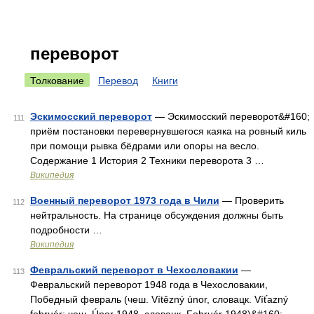
переворот
Толкование
Перевод
Книги
Эскимосский переворот
— Эскимосский переворот&#160;
111
приём постановки перевернувшегося каяка на ровный киль
при помощи рывка бёдрами или опоры на весло.
Содержание 1 История 2 Техники переворота 3 …
Википедия
Военный переворот 1973 года в Чили
— Проверить
112
нейтральность. На странице обсуждения должны быть
подробности …
Википедия
Февральский переворот в Чехословакии
—
113
Февральский переворот 1948 года в Чехословакии,
Победный февраль (чеш. Vítězný únor, словацк. Víťazný