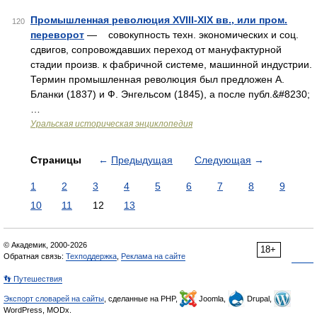
Промышленная революция ХVIII-XIX вв., или пром.
120
переворот
— совокупность техн. экономических и соц.
сдвигов, сопровождавших переход от мануфактурной
стадии произв. к фабричной системе, машинной индустрии.
Термин промышленная революция был предложен А.
Бланки (1837) и Ф. Энгельсом (1845), а после публ.&#8230;
…
Уральская историческая энциклопедия
Страницы
←
Предыдущая
Следующая
→
1
2
3
4
5
6
7
8
9
10
11
12
13
© Академик, 2000-2026
18+
Обратная связь:
Техподдержка
,
Реклама на сайте
👣 Путешествия
Экспорт словарей на сайты
, сделанные на PHP,
Joomla,
Drupal,
WordPress, MODx.