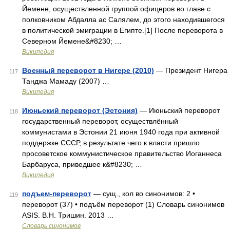
Йемене, осуществленной группой офицеров во главе с
полковником Абдалла ас Салялем, до этого находившегося
в политической эмиграции в Египте.[1] После переворота в
Северном Йемене&#8230; …
Википедия
Военный переворот в Нигере (2010)
— Президент Нигера
117
Танджа Мамаду (2007) …
Википедия
Июньский переворот (Эстония)
— Июньский переворот
118
государственный переворот, осуществлённый
коммунистами в Эстонии 21 июня 1940 года при активной
поддержке СССР, в результате чего к власти пришло
просоветское коммунистическое правительство Иоганнеса
Барбаруса, приведшее к&#8230; …
Википедия
подъем-переворот
— сущ., кол во синонимов: 2 •
119
переворот (37) • подъём переворот (1) Словарь синонимов
ASIS. В.Н. Тришин. 2013 …
Словарь синонимов